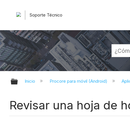
Soporte Técnico
Expandir/contraer jerarquía globa
Inicio
Procore para móvil (Android)
Apli
Revisar una hoja de h