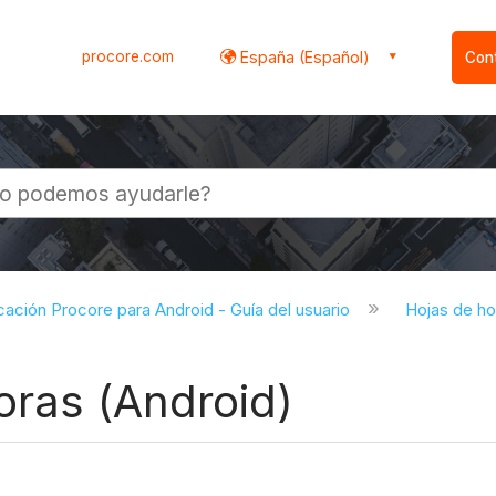
procore.com
España (Español)
Con
l
cación Procore para Android - Guía del usuario
Hojas de ho
oras (Android)