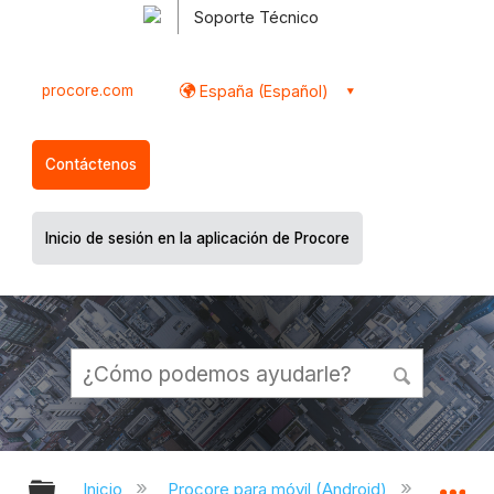
Soporte Técnico
procore.com
España (Español)
Contáctenos
Inicio de sesión en la aplicación de Procore
Expandir/contraer jerarquía global
Ex
Inicio
Procore para móvil (Android)
Aplicac