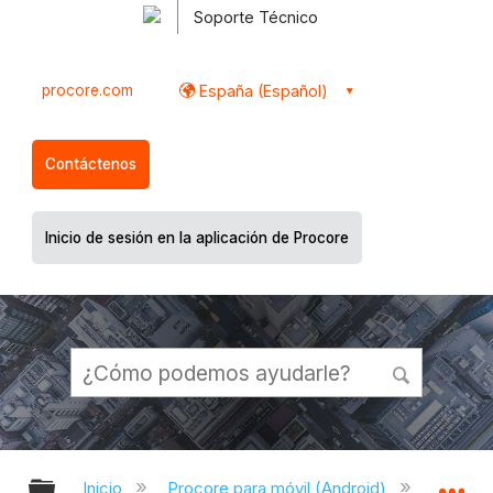
Soporte Técnico
procore.com
España (Español)
Contáctenos
Inicio de sesión en la aplicación de Procore
Expandir/contraer jerarquía global
Ex
Inicio
Procore para móvil (Android)
Aplicac