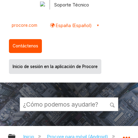
Soporte Técnico
procore.com
España (Español)
Contáctenos
Inicio de sesión en la aplicación de Procore
Expandir/contraer jerarquía global
Ex
Inicio
Procore para móvil (Android)
Aplicac