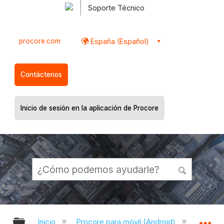
Soporte Técnico
procore.com
España (Español)
Contáctenos
Inicio de sesión en la aplicación de Procore
Expandir/contraer jerarquía global
Ex
Inicio
Procore para móvil (Android)
Aplicac