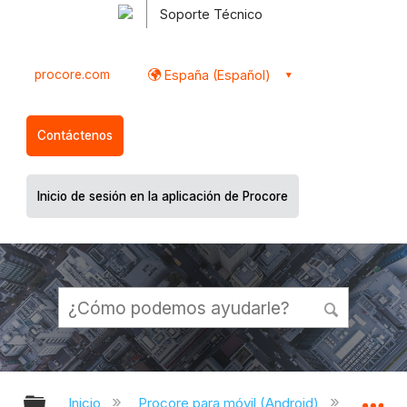
Soporte Técnico
procore.com
España (Español)
Contáctenos
Inicio de sesión en la aplicación de Procore
Expandir/contraer jerarquía global
Ex
Inicio
Procore para móvil (Android)
Aplicac