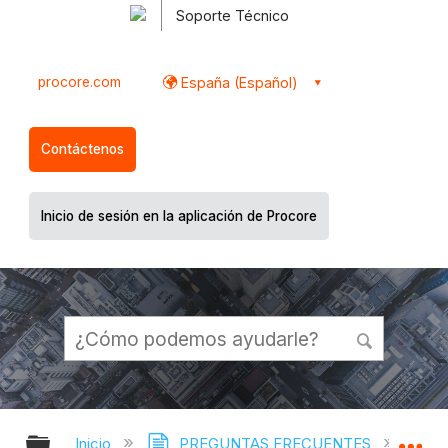
Soporte Técnico
procore.com
España (Español)
Contáctenos
Inicio de sesión en la aplicación de Procore
Expandir/contraer jerarquía global
Ex
Inicio
PREGUNTAS FRECUENTES
¿Cómo