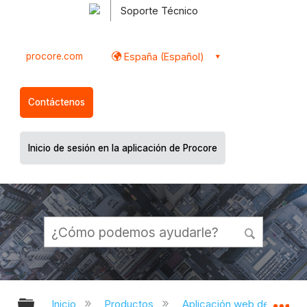
Soporte Técnico
procore.com
España (Español)
Contáctenos
Inicio de sesión en la aplicación de Procore
Expandir/contraer jerarquía global
Ex
Inicio
Productos
Aplicación web de Proco