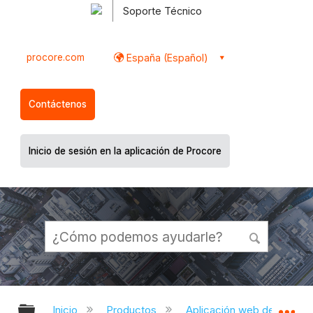
Soporte Técnico
procore.com
España (Español)
Contáctenos
Inicio de sesión en la aplicación de Procore
Expandir/contraer jerarquía global
Ex
Inicio
Productos
Aplicación web de Proco