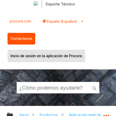
Soporte Técnico
procore.com
España (Español)
Contáctenos
Inicio de sesión en la aplicación de Procore
Expandir/contraer jerarquía global
Ex
Inicio
Productos
Aplicación web de Proco