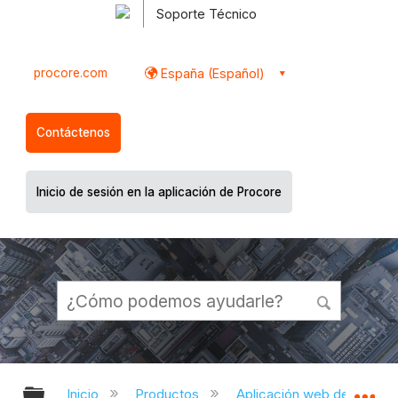
Soporte Técnico
procore.com
España (Español)
Contáctenos
Inicio de sesión en la aplicación de Procore
Expandir/contraer jerarquía global
Ex
Inicio
Productos
Aplicación web de Proco