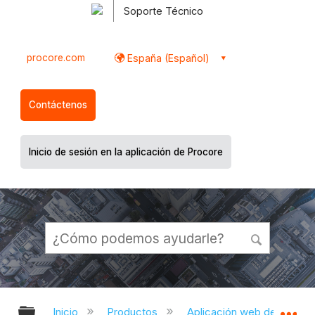
Soporte Técnico
procore.com
España (Español)
Contáctenos
Inicio de sesión en la aplicación de Procore
Expandir/contraer jerarquía global
Ex
Inicio
Productos
Aplicación web de Proco