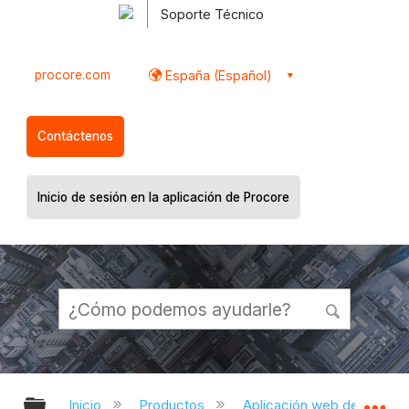
Soporte Técnico
procore.com
España (Español)
Contáctenos
Inicio de sesión en la aplicación de Procore
Expandir/contraer jerarquía global
Ex
Inicio
Productos
Aplicación web de Proco