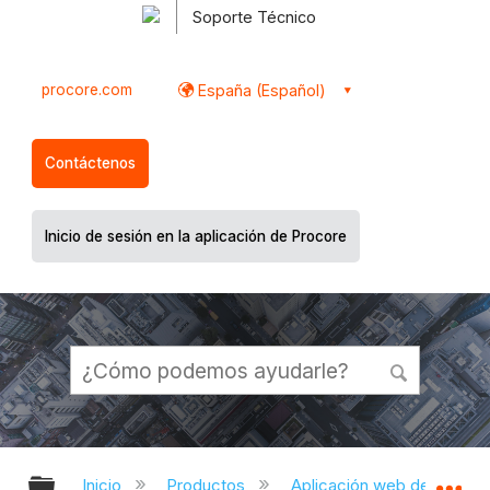
Soporte Técnico
procore.com
España (Español)
Contáctenos
Inicio de sesión en la aplicación de Procore
Expandir/contraer jerarquía global
Ex
Inicio
Productos
Aplicación web de Proco