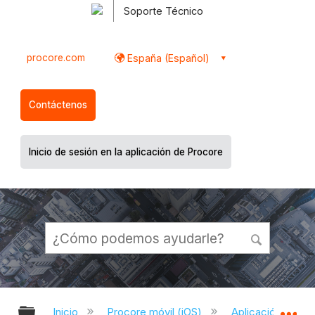
Soporte Técnico
procore.com
España (Español)
Contáctenos
Inicio de sesión en la aplicación de Procore
Expandir/contraer jerarquía global
Ex
Inicio
Procore móvil (iOS)
Aplicación Procor