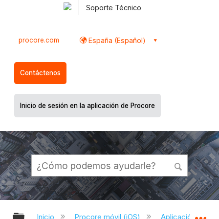
Soporte Técnico
procore.com
España (Español)
Contáctenos
Inicio de sesión en la aplicación de Procore
Expandir/contraer jerarquía global
Ex
Inicio
Procore móvil (iOS)
Aplicación Procor