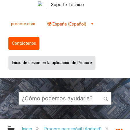
Soporte Técnico
procore.com
España (Español)
Contáctenos
Inicio de sesión en la aplicación de Procore
Expandir/contraer jerarquía global
Ex
Inicio
Procore para móvil (Android)
Aplicac