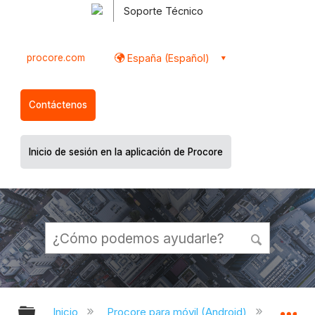
Soporte Técnico
procore.com
España (Español)
Contáctenos
Inicio de sesión en la aplicación de Procore
Expandir/contraer jerarquía global
Ex
Inicio
Procore para móvil (Android)
Aplicac