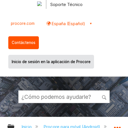
Soporte Técnico
procore.com
España (Español)
Contáctenos
Inicio de sesión en la aplicación de Procore
Expandir/contraer jerarquía global
Ex
Inicio
Procore para móvil (Android)
Aplicac