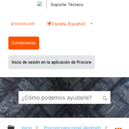
Soporte Técnico
procore.com
España (Español)
Contáctenos
Inicio de sesión en la aplicación de Procore
Expandir/contraer jerarquía global
Ex
Inicio
Procore para móvil (Android)
Aplicac