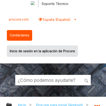
Soporte Técnico
procore.com
España (Español)
Contáctenos
Inicio de sesión en la aplicación de Procore
Expandir/contraer jerarquía global
Ex
Inicio
Procore para móvil (Android)
Aplicac