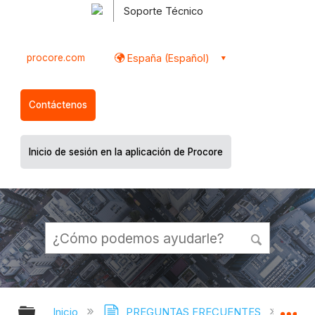
Soporte Técnico
procore.com
España (Español)
Contáctenos
Inicio de sesión en la aplicación de Procore
Expandir/contraer jerarquía global
Ex
Inicio
PREGUNTAS FRECUENTES
¿