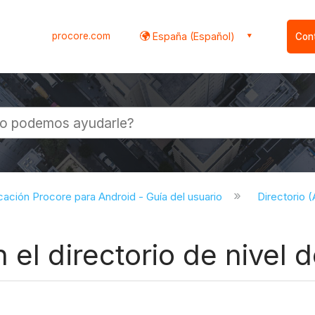
procore.com
España (Español)
Con
l
cación Procore para Android - Guía del usuario
Directorio 
 el directorio de nivel 