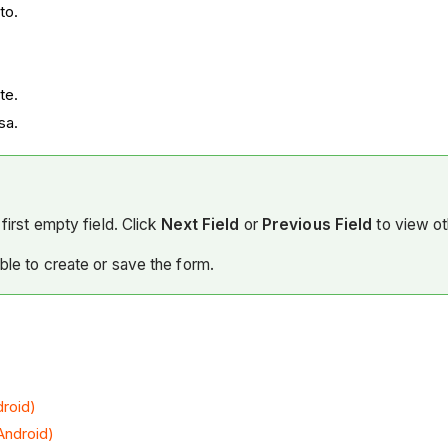
to.
te.
sa.
first empty field. Click
Next Field
or
Previous Field
to view ot
able to create or save the form.
droid)
Android)