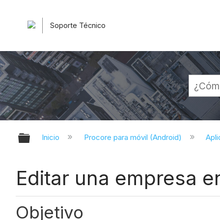
Soporte Técnico
Expandir/contraer jerarquía globa
Inicio
Procore para móvil (Android)
Apli
Editar una empresa en
Objetivo