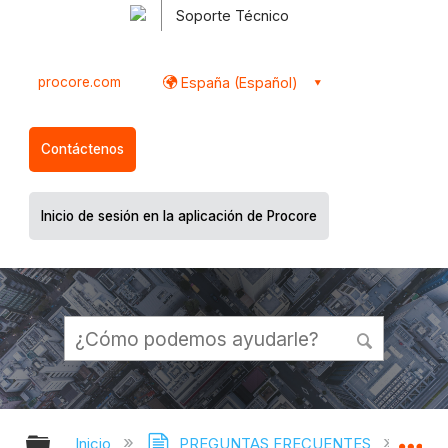
Soporte Técnico
procore.com
España (Español)
Contáctenos
Inicio de sesión en la aplicación de Procore
Expandir/contraer jerarquía global
Ex
Inicio
PREGUNTAS FRECUENTES
¿