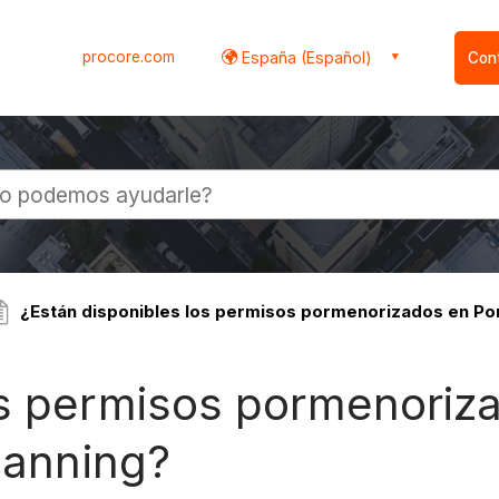
procore.com
España (Español)
Con
l
¿Están disponibles los permisos pormenorizados en Portf
os permisos pormenoriza
Planning?