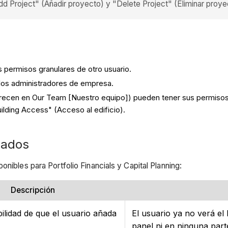
 Project" (Añadir proyecto) y "Delete Project" (Eliminar proye
s permisos granulares de otro usuario.
 los administradores de empresa.
arecen en Our Team [Nuestro equipo]) pueden tener sus permisos
ilding Access" (Acceso al edificio).
zados
nibles para Portfolio Financials y Capital Planning:
Descripción
bilidad de que el usuario añada
El usuario ya no verá el
panel ni en ninguna parte