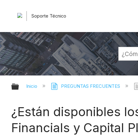
Soporte Técnico
Expandir/contraer jerarquía globa
Inicio
PREGUNTAS FRECUENTES
¿Están disponibles l
Financials y Capital 