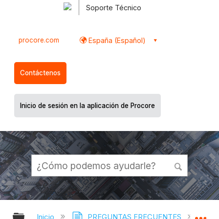
Soporte Técnico
procore.com
España (Español)
Contáctenos
Inicio de sesión en la aplicación de Procore
Expandir/contraer jerarquía global
Ex
Inicio
PREGUNTAS FRECUENTES
¿