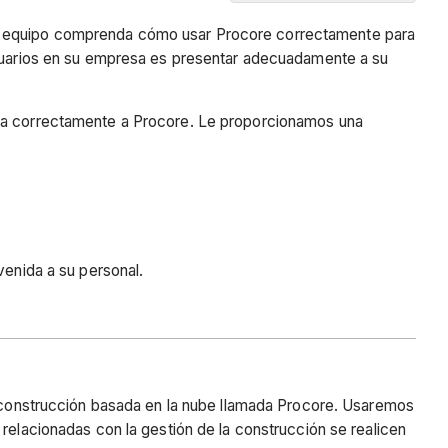
Contexto
el equipo comprenda cómo usar Procore correctamente para
Plantilla
 usuarios en su empresa es presentar adecuadamente a su
de
correo
electrónico
zca correctamente a Procore. Le proporcionamos una
venida a su personal.
a construcción basada en la nube llamada Procore. Usaremos
relacionadas con la gestión de la construcción se realicen