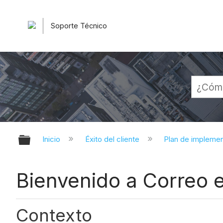
Soporte Técnico
Expandir/contraer jerarquía globa
Inicio
Éxito del cliente
Plan de impleme
Bienvenido a Correo e
Contexto