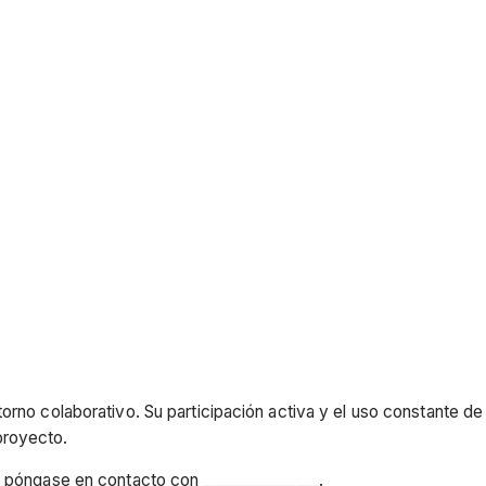
torno colaborativo. Su participación activa y el uso constante d
proyecto.
, póngase en contacto con _______________.