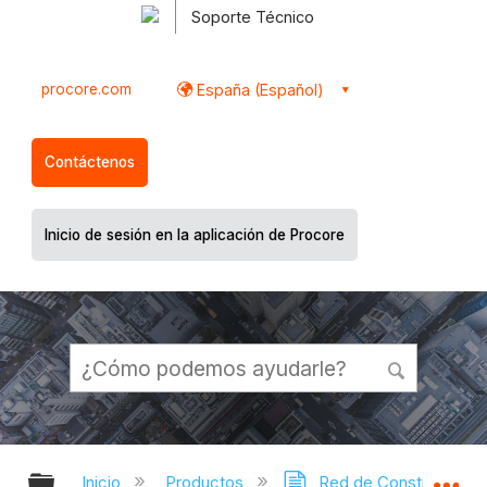
Soporte Técnico
procore.com
España (Español)
Contáctenos
Inicio de sesión en la aplicación de Procore
Expandir/contraer jerarquía global
Ex
Inicio
Productos
Red de Construcción 