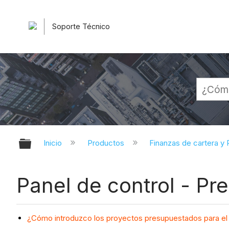
Soporte Técnico
Expandir/contraer jerarquía globa
Inicio
Productos
Finanzas de cartera y P
Panel de control - Pr
¿Cómo introduzco los proyectos presupuestados para el añ