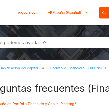
procore.com
España (Español)
Con
l
lanificación del capital
Portafolio Financiero - Guía del us
eguntas frecuentes (Fin
o en Portfolio Financials y Capital Planning?