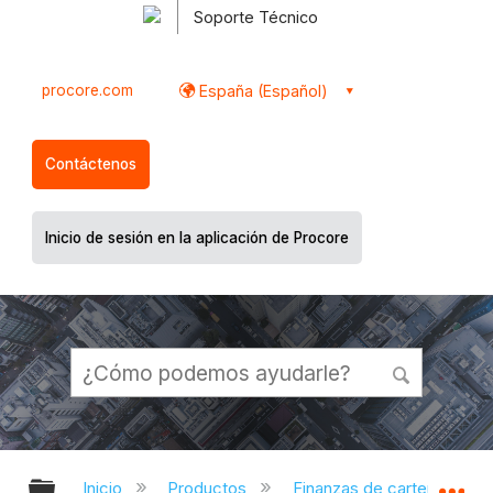
Soporte Técnico
procore.com
España (Español)
Contáctenos
Inicio de sesión en la aplicación de Procore
Expandir/contraer jerarquía global
Ex
Inicio
Productos
Finanzas de cartera y Plani