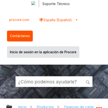
Soporte Técnico
procore.com
España (Español)
Contáctenos
Inicio de sesión en la aplicación de Procore
Expandir/contraer jerarquía global
Ex
Inicio
Productos
Finanzas de cartera y Plani