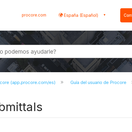
procore.com
España (Español)
Con
l
ocore (app.procore.com/es)
Guía del usuario de Procore
bmittals