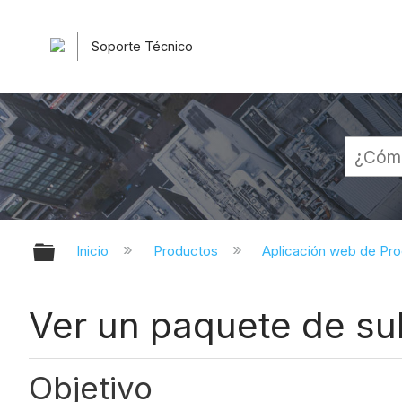
Soporte Técnico
Expandir/contraer jerarquía globa
Inicio
Productos
Aplicación web de Pr
Ver un paquete de su
Objetivo