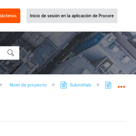
táctenos
Inicio de sesión en la aplicación de Procore
Nivel de proyecto
Submittals
Submittals
Expa