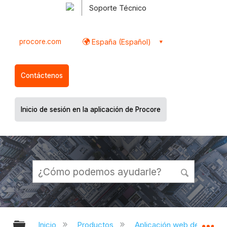
Soporte Técnico
procore.com
España (Español)
Contáctenos
Inicio de sesión en la aplicación de Procore
Expandir/contraer jerarquía global
Ex
Inicio
Productos
Aplicación web de Proco