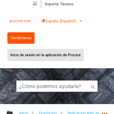
Soporte Técnico
procore.com
España (Español)
Contáctenos
Inicio de sesión en la aplicación de Procore
Expandir/contraer jerarquía global
Ex
Inicio
Productos
Aplicación web de Proco