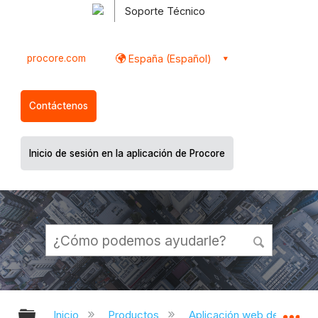
Soporte Técnico
procore.com
España (Español)
Contáctenos
Inicio de sesión en la aplicación de Procore
Expandir/contraer jerarquía global
Ex
Inicio
Productos
Aplicación web de Proco