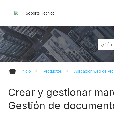
Soporte Técnico
Expandir/contraer jerarquía globa
Inicio
Productos
Aplicación web de Pr
Crear y gestionar mar
Gestión de document