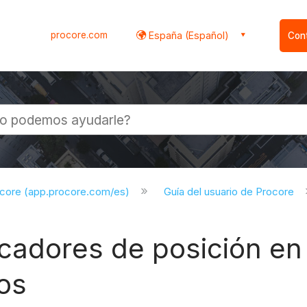
procore.com
España (Español)
Con
l
ocore (app.procore.com/es)
Guía del usuario de Procore
cadores de posición en
os