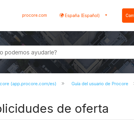
procore.com
España (Español)
Con
l
ocore (app.procore.com/es)
Guía del usuario de Procore
Solicidudes de oferta