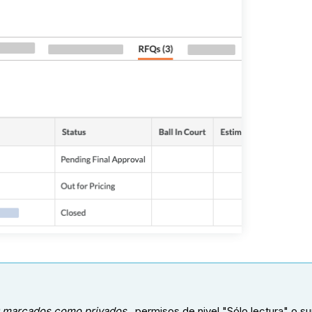
NO marcados como privados
, permisos de nivel "Sólo lectura" o 