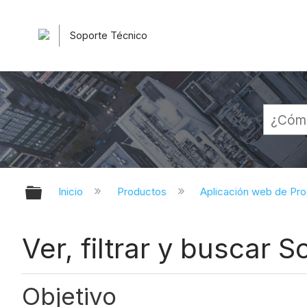
Soporte Técnico
Expandir/contraer jerarquía globa
Inicio
Productos
Aplicación web de Pr
Ver, filtrar y buscar 
Objetivo