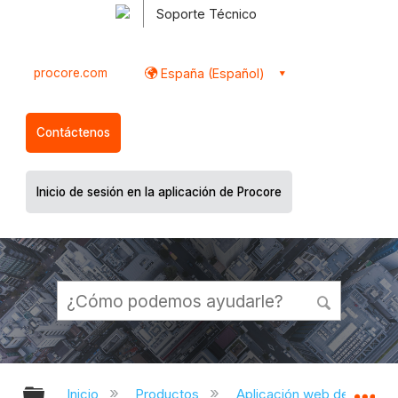
Soporte Técnico
procore.com
España (Español)
Contáctenos
Inicio de sesión en la aplicación de Procore
Expandir/contraer jerarquía global
Ex
Inicio
Productos
Aplicación web de Proco