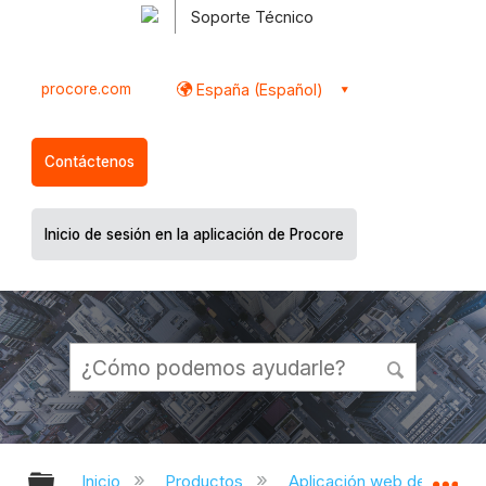
Soporte Técnico
procore.com
España (Español)
Contáctenos
Inicio de sesión en la aplicación de Procore
Expandir/contraer jerarquía global
Ex
Inicio
Productos
Aplicación web de Proco