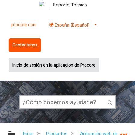
Soporte Técnico
procore.com
España (Español)
Contáctenos
Inicio de sesión en la aplicación de Procore
Expandir/contraer jerarquía global
Ex
Inicio
Productos
Aplicación web de Proco