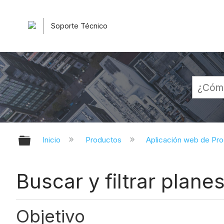
Soporte Técnico
Expandir/contraer jerarquía globa
Inicio
Productos
Aplicación web de Pr
Buscar y filtrar plane
Objetivo