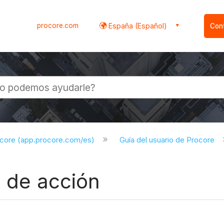
procore.com
España (Español)
Con
l
ocore (app.procore.com/es)
Guía del usuario de Procore
s de acción