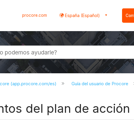
procore.com
España (Español)
Con
l
ocore (app.procore.com/es)
Guía del usuario de Procore
ntos del plan de acción