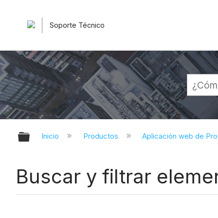
Soporte Técnico
Expandir/contraer jerarquía globa
Inicio
Productos
Aplicación web de Pr
Buscar y filtrar eleme