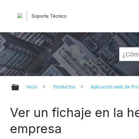
Soporte Técnico
Expandir/contraer jerarquía globa
Inicio
Productos
Aplicación web de Pr
Ver un fichaje en la 
empresa