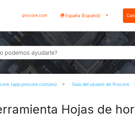
procore.com
España (Español)
Con
l
ocore (app.procore.com/es)
Guía del usuario de Procore
herramienta Hojas de hor