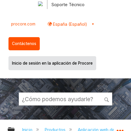
Soporte Técnico
procore.com
España (Español)
Contáctenos
Inicio de sesión en la aplicación de Procore
Expandir/contraer jerarquía global
Ex
Inicio
Productos
Aplicación web de Proco