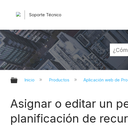
Soporte Técnico
Expandir/contraer jerarquía globa
Inicio
Productos
Aplicación web de Pr
Asignar o editar un pe
planificación de recu