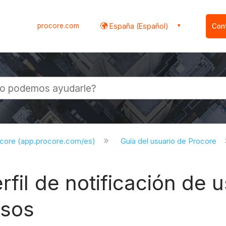
procore.com
España (Español)
Con
l
ocore (app.procore.com/es)
Guía del usuario de Procore
rfil de notificación de u
rsos