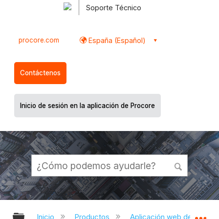
Soporte Técnico
procore.com
España (Español)
Contáctenos
Inicio de sesión en la aplicación de Procore
Expandir/contraer jerarquía global
Ex
Inicio
Productos
Aplicación web de Proco