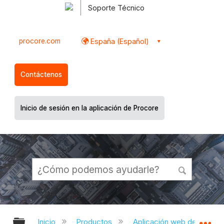
Soporte Técnico
procore.com
España (Español)
Contáctenos
Inicio de sesión en la aplicación de Procore
Expandir/contraer jerarquía global
Ex
Inicio
Productos
Aplicación web de Proco