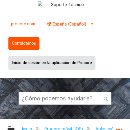
Soporte Técnico
procore.com
España (Español)
Contáctenos
Inicio de sesión en la aplicación de Procore
Expandir/contraer jerarquía global
Ex
Inicio
Procore móvil (iOS)
Aplicación Procor