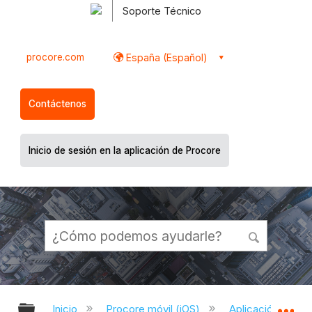
Soporte Técnico
procore.com
España (Español)
Contáctenos
Inicio de sesión en la aplicación de Procore
Expandir/contraer jerarquía global
Ex
Inicio
Procore móvil (iOS)
Aplicación Procor