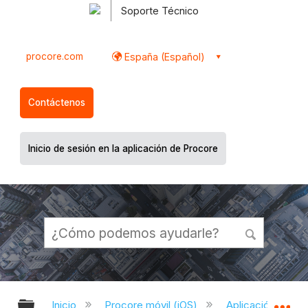
Soporte Técnico
procore.com
España (Español)
Contáctenos
Inicio de sesión en la aplicación de Procore
Expandir/contraer jerarquía global
Ex
Inicio
Procore móvil (iOS)
Aplicación Procor